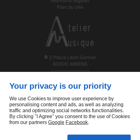
Mentions légales
Plan du site
2 Place Léon Gontier
80000
AMIENS
09 70 35 07 58
Your privacy is our priority
Lun
Fermé
Mar - Sam
10h - 12h / 13h - 18h30
We use Cookies to improve user experience by
personalising content and ads, as well as analyzing
traffic and optimizing social networks functionalities.
By clicking "I Agree" you consent to the use of Cookies
from our partners
Google
Facebook
.